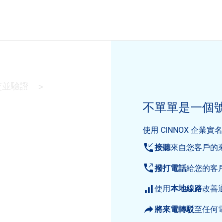
交並驗證
>
不單單是一個號
使用 CINNOX 企業
接聽
來自您客戶的
撥打電話
給您的客
使用
本地線路
改善
將來電轉駁
至任何