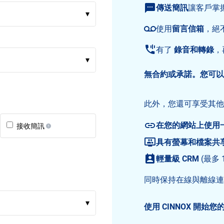
傳送簡訊
讓客戶掌
▾
使用
留言信箱
，絕
有了
錄音和轉錄
，
▾
無合約或承諾。您可以
此外，您還可享受其他
在您的網站上使用
接收簡訊
具有螢幕和檔案共
輕量級 CRM
(最多 
同時保持在線與離線連
▾
使用 CINNOX 開